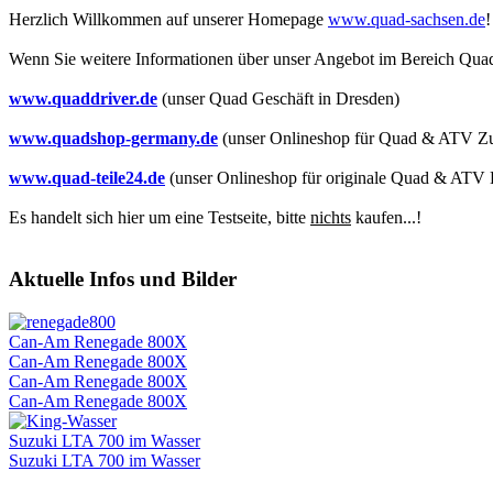
Herzlich Willkommen auf unserer Homepage
www.quad-sachsen.de
!
Wenn Sie weitere Informationen über unser Angebot im Bereich Quad 
www.quaddriver.de
(unser Quad Geschäft in Dresden)
www.quadshop-germany.de
(unser Onlineshop für Quad & ATV Z
www.quad-teile24.de
(unser Onlineshop für originale Quad & ATV E
Es handelt sich hier um eine Testseite, bitte
nichts
kaufen...!
Aktuelle Infos und Bilder
Can-Am Renegade 800X
Can-Am Renegade 800X
Can-Am Renegade 800X
Can-Am Renegade 800X
Suzuki LTA 700 im Wasser
Suzuki LTA 700 im Wasser